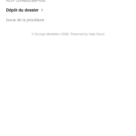
RDV OnVeutDesProfs
Dépôt du dossier
Issue de la procédure
©
Europe Mediation
2026.
Powered by
Help Scout