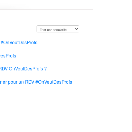
DV #OnVeutDesProfs
DesProfs
x RDV OnVeutDesProfs ?
mener pour un RDV #OnVeutDesProfs